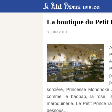
LE BLOG
La boutique du Petit
8 juillet 2010
A
P
é
P
p
p
sorcière, Princesse Mononoke…)
comme le baobab, la rose, l
maroquinerie.
Le Petit Prince r
dessous…