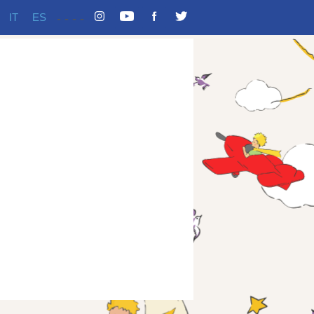
IT
ES
-
-
-
-