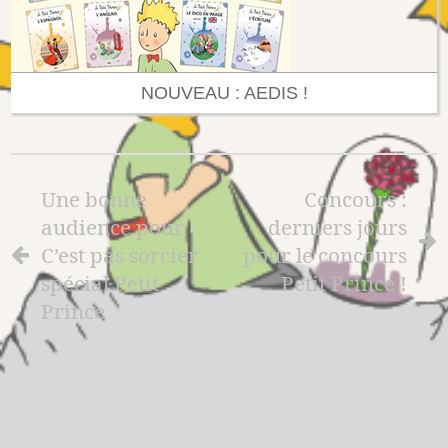
NOUVEAU : AEDIS !
Une bonne
Concours :
audience pour
derniers jours
C’est pas sorcier
pour le concours
spécial Petit
Petit Prince !
Prince