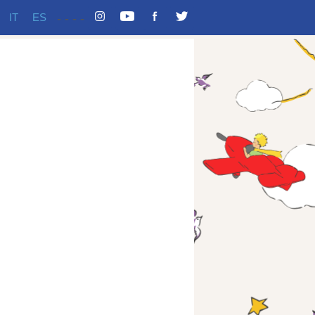
IT
ES
-
-
-
-