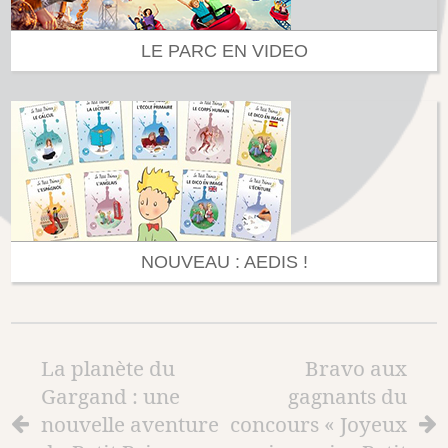
LE PARC EN VIDEO
NOUVEAU : AEDIS !
La planète du
Bravo aux
Gargand : une
gagnants du
nouvelle aventure
concours « Joyeux