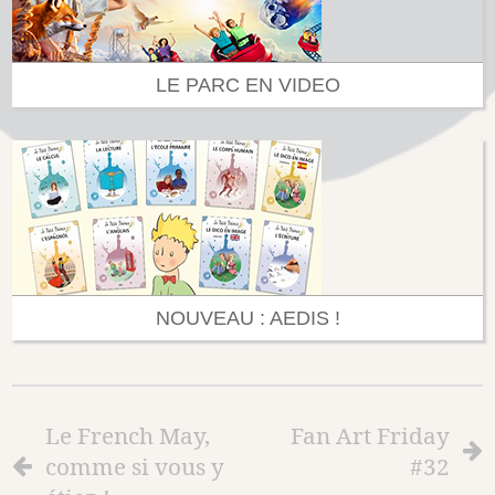
LE PARC EN VIDEO
NOUVEAU : AEDIS !
Le French May,
Fan Art Friday
comme si vous y
#32