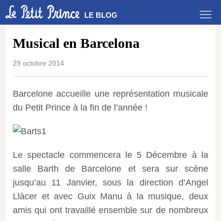
LE BLOG
Musical en Barcelona
29 octobre 2014
Barcelone accueille une représentation musicale
du
Petit Prince à la fin de l’année !
Le spectacle
commencera
le 5
Décembre
à la
salle
Barth
de Barcelone
et
sera
sur scène
jusqu’au 11
Janvier
, s
ous la direction
d’Angel
Llàcer
et
avec
Guix
Manu à la musique
, deux
amis
qui ont travaillé ensemble
sur
de nombreux