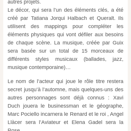
autres projets
.
Le décor, qui
sera l’un
des éléments clés
, a été
créé par
Tatiana
Jorqui
Halbach
et
Queralt
.
Ils
utilisent
des mappings
pour compléter les
éléments
physiques
qui vont
défiler
aux besoins
de chaque scène
.
La
musique
, créée par
Guix
sera
basée
sur
un total de 15
morceaux de
différents styles musicaux (
ballades
,
jazz
,
musique contemporaine
)…
Le nom de l’acteur qui joue le rôle titre restera
secret jusqu’à l’automne
,
mais
quelques-uns
des
autres personnages sont déjà connus
:
Xavi
Duch
jouera le
businessman
et
le
géographe
,
Marc
Pociello
incarnera
l
e Renard et le roi
,
Angel
Llàcer
sera l’Aviateur et
Elena
Gadel
sera la
Rose.