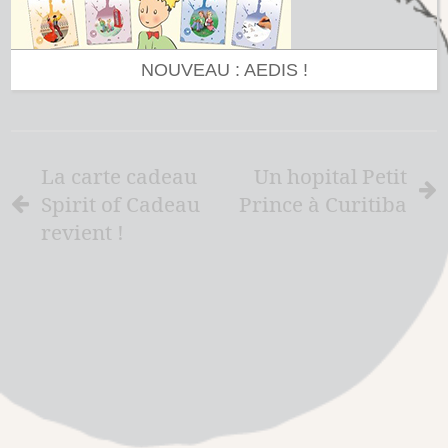
NOUVEAU : AEDIS !
La carte cadeau
Un hopital Petit
Spirit of Cadeau
Prince à Curitiba
revient !