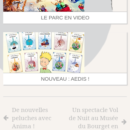
LE PARC EN VIDEO
NOUVEAU : AEDIS !
De nouvelles
Un spectacle Vol
peluches avec
de Nuit au Musée
Anima !
du Bourget en