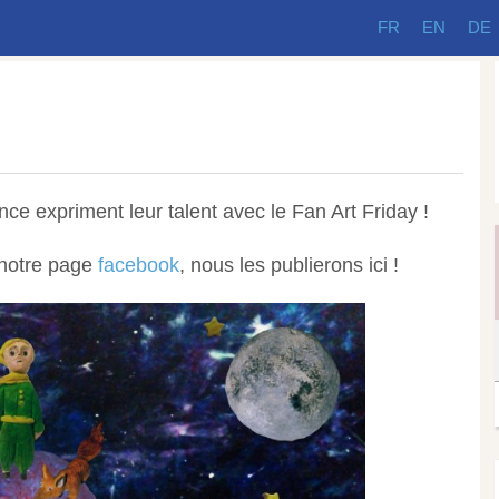
FR
EN
DE
ince expriment leur talent avec le Fan Art Friday !
 notre page
facebook
, nous les publierons ici !