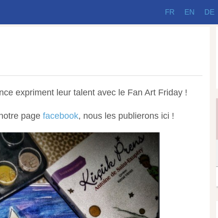
FR
EN
DE
ince expriment leur talent avec le Fan Art Friday !
 notre page
facebook
, nous les publierons ici !