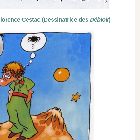
 Florence Cestac (Dessinatrice des
Déblok
)