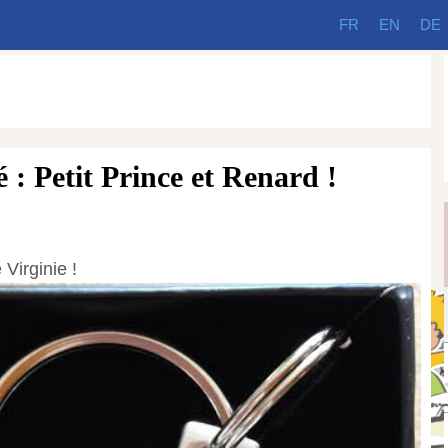
FR
EN
DE
 : Petit Prince et Renard !
 Virginie !