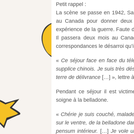
Petit rappel :
La scène se passe en 1942, Sain
au Canada pour donner deux co
expérience de la guerre. Faute de
Il passera deux mois au Cana
correspondances le désarroi qu’il
«
Ce séjour face en face du télé
supplice chinois. Je suis très dé
terre de délivrance
[…] », lettre 
Pendant ce séjour il est victim
soigne à la belladone.
«
Chérie je suis couché, malade,
sur le ventre, de la belladone da
pensum intérieur.
[…]
Je vole u