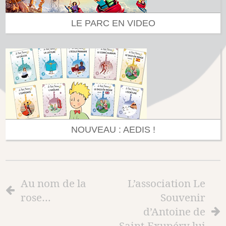
LE PARC EN VIDEO
NOUVEAU : AEDIS !
Au nom de la
L’association Le
rose…
Souvenir
d’Antoine de
Saint-Exupéry lui