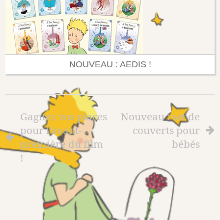
NOUVEAU : AEDIS !
Gagnez vos places
Nouveau : set de
pour l’avant-
couverts pour
première du film
bébés
!