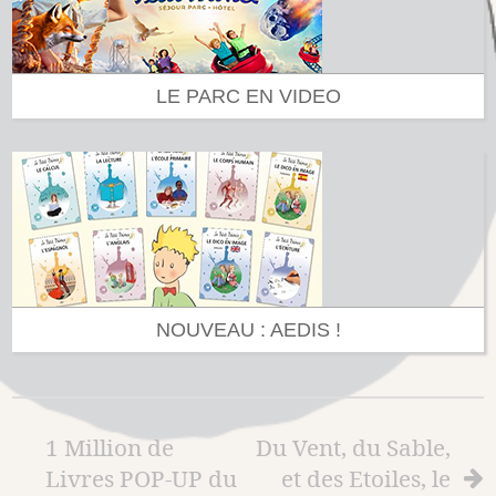
LE PARC EN VIDEO
NOUVEAU : AEDIS !
1 Million de
Du Vent, du Sable,
Livres POP-UP du
et des Etoiles, le